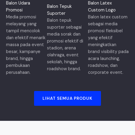
Balon Udara
Balon Latex
Balon Tepuk
Promosi
Custom Logo
Suporter
Media promosi
Balon latex custom
Balon tepuk
melayang yang
sebagai media
suporter sebagai
tampil mencolok
promosi fleksibel
media sorak dan
dan efektif menarik
yang efektif
promosi efektif di
massa pada event
meningkatkan
stadion, arena
besar, kampanye
brand visibility pada
olahraga, event
brand, hingga
acara launching,
sekolah, hingga
pembukaan
roadshow, dan
roadshow brand.
perusahaan.
corporate event.
LIHAT SEMUA PRODUK